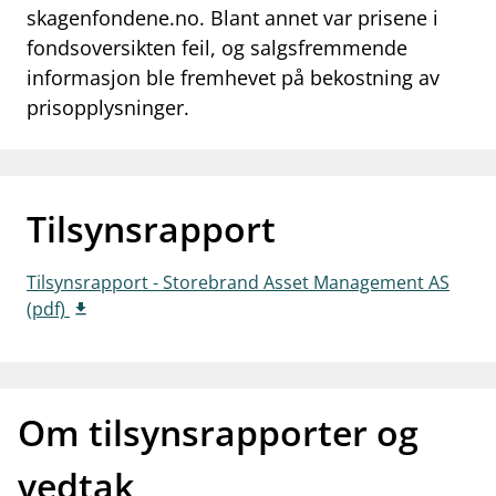
skagenfondene.no. Blant annet var prisene i
work_outline
Jobb hos oss
fondsoversikten feil, og salgsfremmende
informasjon ble fremhevet på bekostning av
dashboard
Informasjon for investorer
prisopplysninger.
notifications_none
Abonner på nyhetsvarsel
Tilsynsrapport
Tilsynsrapport - Storebrand Asset Management AS
(pdf)
Om tilsynsrapporter og
vedtak