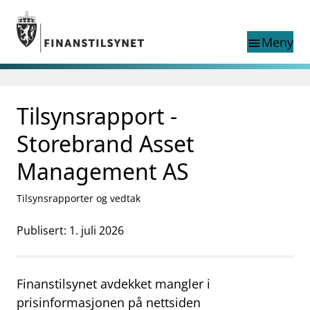
Gå til hovedinnhold
Gå til søkesiden
Meny
menu
Søk i
search
This page does not
Tilsynsrapport -
language
exist in English
nettstedet
English
Storebrand Asset
English home page
Tilsyn
Management AS
Aktuelt
Finanstilsynets registre
Tilsynsrapporter og vedtak
Tema
Publisert: 1. juli 2026
supervisor_account
Forbrukerinformasjon
business
Om Finanstilsynet
Finanstilsynet avdekket mangler i
mail_outline
prisinformasjonen på nettsiden
Kontakt oss