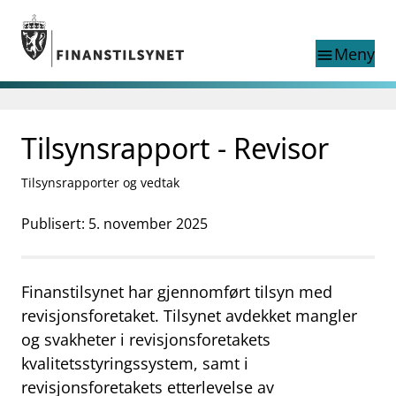
Gå til hovedinnhold
Gå til søkesiden
Meny
menu
Søk i
search
This page does not
Tilsynsrapport - Revisor
language
exist in English
nettstedet
English
Tilsynsrapporter og vedtak
English home page
Tilsyn
Publisert: 5. november 2025
Aktuelt
Finanstilsynets registre
Tema
Finanstilsynet har gjennomført tilsyn med
supervisor_account
Forbrukerinformasjon
revisjonsforetaket. Tilsynet avdekket mangler
og svakheter i revisjonsforetakets
business
Om Finanstilsynet
kvalitetsstyringssystem, samt i
mail_outline
Kontakt oss
revisjonsforetakets etterlevelse av