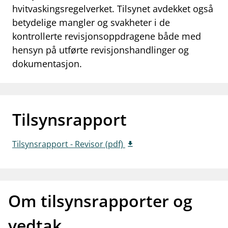
hvitvaskingsregelverket. Tilsynet avdekket også
work_outline
Jobb hos oss
betydelige mangler og svakheter i de
dashboard
kontrollerte revisjonsoppdragene både med
Informasjon for investorer
hensyn på utførte revisjonshandlinger og
notifications_none
Abonner på nyhetsvarsel
dokumentasjon.
Tilsynsrapport
Tilsynsrapport - Revisor (pdf)
Om tilsynsrapporter og
vedtak