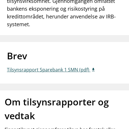
tilsynsvirksomhet. Gjennomgangen omfattet
work_outline
bankens eksponering og risikostyring på
Jobb hos oss
kredittområdet, herunder anvendelse av IRB-
dashboard
Informasjon for investorer
systemet.
notifications_none
Abonner på nyhetsvarsel
Brev
Tilsynsrapport Sparebank 1 SMN (pdf)
Om tilsynsrapporter og
vedtak