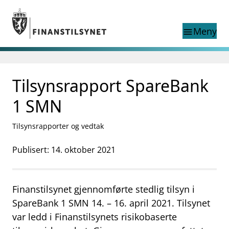
Gå til hovedinnhold
Gå til søkesiden
Meny
menu
Søk i
search
This page does not
Tilsynsrapport SpareBank
language
exist in English
nettstedet
English
1 SMN
English home page
Tilsyn
Tilsynsrapporter og vedtak
Aktuelt
Finanstilsynets registre
Publisert: 14. oktober 2021
Tema
supervisor_account
Forbrukerinformasjon
Finanstilsynet gjennomførte stedlig tilsyn i
business
Om Finanstilsynet
SpareBank 1 SMN 14. – 16. april 2021. Tilsynet
var ledd i Finanstilsynets risikobaserte
mail_outline
Kontakt oss