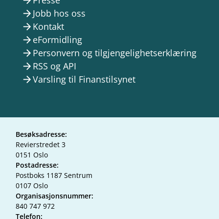
Presse
arrow_forward
Jobb hos oss
arrow_forward
Kontakt
arrow_forward
eFormidling
arrow_forward
Personvern og tilgjengelighetserklæring
arrow_forward
RSS og API
arrow_forward
Varsling til Finanstilsynet
arrow_forward
Besøksadresse:
Revierstredet 3
0151 Oslo
Postadresse:
Postboks 1187 Sentrum
0107 Oslo
Organisasjonsnummer:
840 747 972
Telefon: