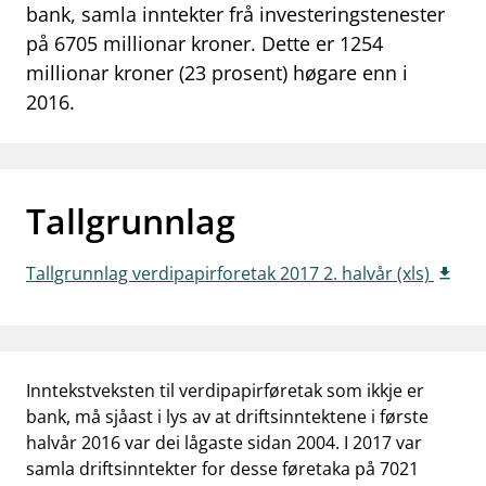
bank, samla inntekter frå investeringstenester
work_outline
Jobb hos oss
på 6705 millionar kroner. Dette er 1254
millionar kroner (23 prosent) høgare enn i
dashboard
Informasjon for investorer
2016.
notifications_none
Abonner på nyhetsvarsel
Tallgrunnlag
Tallgrunnlag verdipapirforetak 2017 2. halvår (xls)
Inntekstveksten til verdipapirføretak som ikkje er
bank, må sjåast i lys av at driftsinntektene i første
halvår 2016 var dei lågaste sidan 2004. I 2017 var
samla driftsinntekter for desse føretaka på 7021