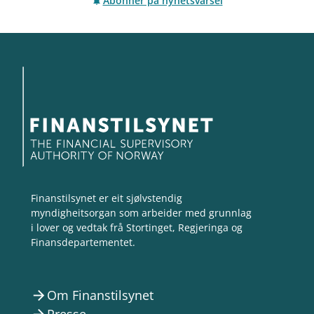
Abonner på nyhetsvarsel
Finanstilsynet er eit sjølvstendig
myndigheitsorgan som arbeider med grunnlag
i lover og vedtak frå Stortinget, Regjeringa og
Finansdepartementet.
Om Finanstilsynet
arrow_forward