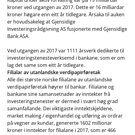
Kapital under aktiv forvalting var på 19 milliardar
kroner ved utgangen av 2017. Dette er 16 milliardar
kroner høgare enn eitt år tidlegare. Årsaka til auken
er hovudsakeleg at Gjensidige
Investeringsrådgivning AS fusjonerte med Gjensidige
Bank ASA.
Ved utgangen av 2017 var 1111 årsverk dedikerte til
investeringstenesteverksemd i bankane, som er om
lag det same som eitt år tidlegare.
Filialar av utanlandske verdipapirføretak
Alle dei største norske filialane av utanlandske
verdipapirføretak høyrer til bankar. Filialane og
bankane sine samansetnader av inntekter frå
investeringstenester er dermed i svært høg grad
samanfallande. Dei viktigaste inntektskjeldene,
market making / eigenhandel og utføring av ordrar
på vegner av kundar, genererte 1602 millionar
kroner i inntekter for filialane i 2017, som er 466