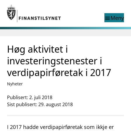
Gå til hovedinnhold
Gå til søkesiden
Meny
menu
Søk i
search
This page does not
Høg aktivitet i
language
exist in English
nettstedet
English
investeringstenester i
English home page
Tilsyn
verdipapirføretak i 2017
Aktuelt
Finanstilsynets registre
Nyheter
Tema
Publisert: 2. juli 2018
supervisor_account
Forbrukerinformasjon
Sist publisert: 29. august 2018
business
Om Finanstilsynet
I 2017 hadde verdipapirføretak som ikkje er
mail_outline
Kontakt oss