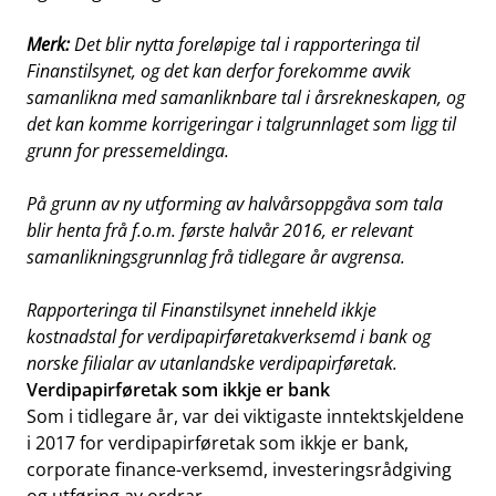
Merk:
Det
blir nytta foreløpige tal i rapporteringa til
Finanstilsynet, og det kan derfor
forekomme avvik
samanlikna med samanliknbare tal i årsrekneskapen, og
det kan
komme korrigeringar i talgrunnlaget som ligg til
grunn for pressemeldinga.
På grunn av ny utforming av halvårsoppgåva som tala
blir henta frå f.o.m.
første halvår 2016, er relevant
samanlikningsgrunnlag frå tidlegare år avgrensa.
Rapporteringa til Finanstilsynet inneheld ikkje
kostnadstal for verdipapirføretakverksemd
i bank og
norske filialar av utanlandske verdipapirføretak.
Verdipapirføretak som ikkje er bank
Som i tidlegare år, var dei viktigaste inntektskjeldene
i 2017 for verdipapirføretak som ikkje er bank,
corporate finance-verksemd, investeringsrådgiving