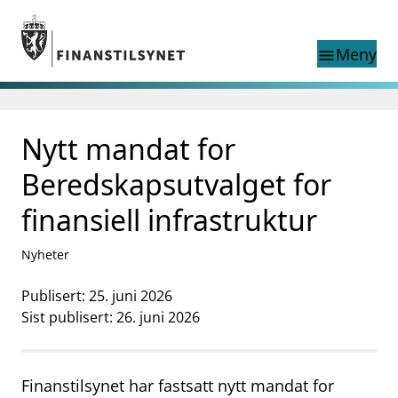
Gå til hovedinnhold
Gå til søkesiden
Meny
menu
Søk i
search
This page does not
Nytt mandat for
language
exist in English
nettstedet
English
Beredskapsutvalget for
English home page
Tilsyn
finansiell infrastruktur
Aktuelt
Finanstilsynets registre
Nyheter
Tema
Publisert: 25. juni 2026
supervisor_account
Forbrukerinformasjon
Sist publisert: 26. juni 2026
business
Om Finanstilsynet
Finanstilsynet har fastsatt nytt mandat for
mail_outline
Kontakt oss