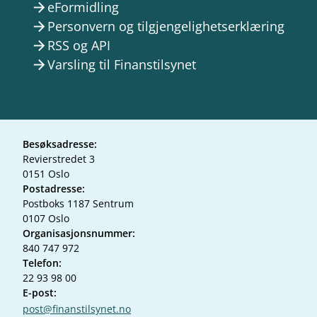
eFormidling
arrow_forward
Personvern og tilgjengelighetserklæring
arrow_forward
RSS og API
arrow_forward
Varsling til Finanstilsynet
arrow_forward
Besøksadresse:
Revierstredet 3
0151 Oslo
Postadresse:
Postboks 1187 Sentrum
0107 Oslo
Organisasjonsnummer:
840 747 972
Telefon:
22 93 98 00
E-post:
post@finanstilsynet.no