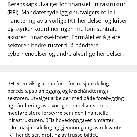
Beredskapsutvalget for finansiell infrastruktur
work_outline
Jobb hos oss
(BFI). Mandatet tydeliggjør utvalgets rolle i
håndtering av alvorlige IKT-hendelser og kriser,
dashboard
Informasjon for investorer
og styrker koordineringen mellom sentrale
notifications_none
Abonner på nyhetsvarsel
aktører i finanssektoren. Formålet er å gjøre
sektoren bedre rustet til å håndtere
cyberhendelser og andre alvorlige hendelser.
BFI er en viktig arena for informasjonsdeling,
beredskapsplanlegging og krisehåndtering i
sektoren. Utvalget arbeider med både forebygging
og håndtering av alvorlige hendelser som kan
medføre store forstyrrelser i den finansielle
infrastrukturen. BFIs hovedoppgaver omfatter
informasjonsdeling og gjennomgang av relevante
IKT-hendelser, drøfting av trusselbildet,