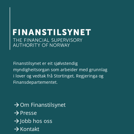
Finanstilsynet er eit sjølvstendig
myndigheitsorgan som arbeider med grunnlag
i lover og vedtak frå Stortinget, Regjeringa og
Finansdepartementet.
Om Finanstilsynet
arrow_forward
Presse
arrow_forward
Jobb hos oss
arrow_forward
Kontakt
arrow_forward