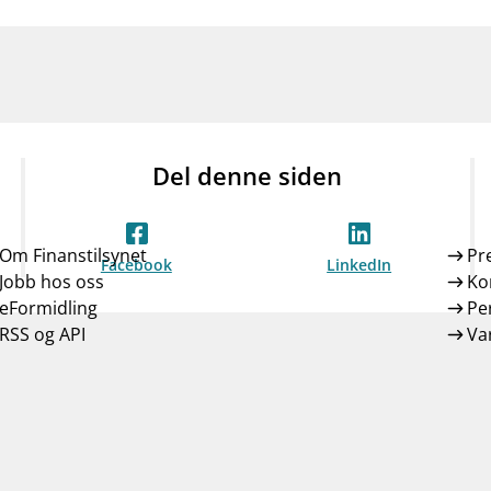
Del denne siden
Om Finanstilsynet
Pr
Facebook
LinkedIn
Jobb hos oss
Ko
eFormidling
Pe
RSS og API
Var