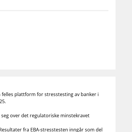
notifications_none
on for investorer
Abonner på nyhetsvarsel
elles plattform for stresstesting av banker i
025
.
 seg over det regulatoriske minstekravet
 Resultater fra EBA-stresstesten inngår som del