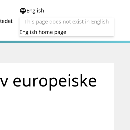
English
language
stedet
This page does not exist in English
English home page
e
Tema
Bærekraft
reg
DORA
av europeiske
Folkefinansiering
Kryptoeiendelsloven (MiCA)
Overtakelsestilbud
Alle tema