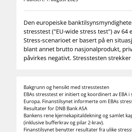
supervisor_account
business
Forbrukerinformasjon
Om Finanstilsy
Den europeiske banktilsynsmyndigheten 
stresstest ("EU-wide stress test") av 6
Stress-scenarioet er basert på en situa
blant annet brutto nasjonalprodukt, pr
påvirkes negativt. Stresstesten strekker
Bakgrunn og hensikt med stresstesten
EBAs stresstest er initiert og koordinert av EBA 
Europa. Finanstilsynet informerte om EBAs stres
Resultater for DNB Bank ASA
Bankens rene kjernekapitaldekning og samlet kap
(inklusive bufferkrav og pilar 2-krav).
Finanstilsynet benytter resultater fra ulike stre