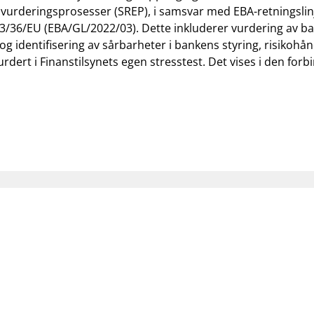
alvurderingsprosesser (SREP), i samsvar med EBA-retningsli
13/36/EU (EBA/GL/2022/03). Dette inkluderer vurdering av ban
 og identifisering av sårbarheter i bankens styring, risikohå
ert i Finanstilsynets egen stresstest. Det vises i den forbin