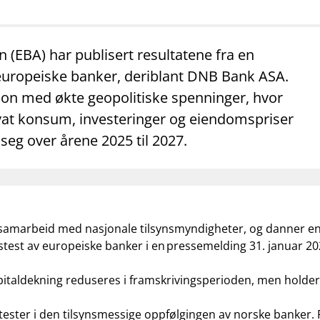
mail_outline
work_outline
dashboard
net
Kontakt oss
Jobb hos oss
Informasj
(EBA) har publisert resultatene fra en
4 europeiske banker, deriblant DNB Bank ASA.
sjon med økte geopolitiske spenninger, hvor
ivat konsum, investeringer og eiendomspriser
 seg over årene 2025 til 2027.
i samarbeid med nasjonale tilsynsmyndigheter, og danner en f
stest av europeiske banker i en
pressemelding 31. januar 2
italdekning reduseres i framskrivingsperioden, men holder
sstester i den tilsynsmessige oppfølgingen av norske banker.