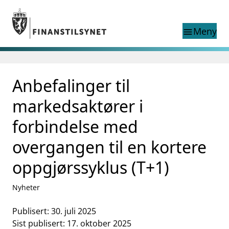
Gå til hovedinnhold
Gå til søkesiden
Meny
menu
Søk i
search
This page does not
Anbefalinger til
language
exist in English
nettstedet
English
markedsaktører i
English home page
Tilsyn
forbindelse med
Aktuelt
overgangen til en kortere
Finanstilsynets registre
Tema
oppgjørssyklus (T+1)
supervisor_account
Forbrukerinformasjon
Nyheter
business
Om Finanstilsynet
Publisert: 30. juli 2025
mail_outline
Kontakt oss
Sist publisert: 17. oktober 2025