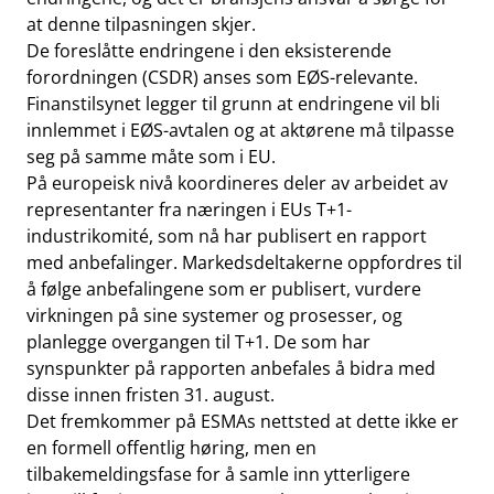
at denne tilpasningen skjer.
De foreslåtte endringene i den eksisterende
forordningen (CSDR) anses som EØS-relevante.
Finanstilsynet legger til grunn at endringene vil bli
innlemmet i EØS-avtalen og at aktørene må tilpasse
seg på samme måte som i EU.
På europeisk nivå koordineres deler av arbeidet av
representanter fra næringen i EUs T+1-
industrikomité, som nå har publisert en rapport
med anbefalinger. Markedsdeltakerne oppfordres til
å følge anbefalingene som er publisert, vurdere
virkningen på sine systemer og prosesser, og
planlegge overgangen til T+1. De som har
synspunkter på rapporten anbefales å bidra med
disse innen fristen 31. august.
Det fremkommer på ESMAs nettsted at dette ikke er
en formell offentlig høring, men en
tilbakemeldingsfase for å samle inn ytterligere