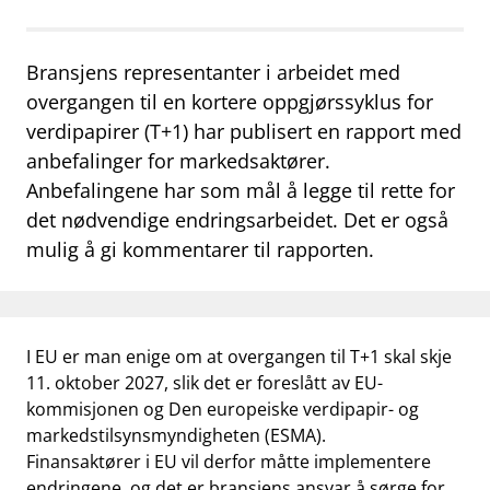
work_outline
Jobb hos oss
Bransjens representanter i arbeidet med
dashboard
Informasjon for investorer
overgangen til en kortere oppgjørssyklus for
notifications_none
Abonner på nyhetsvarsel
verdipapirer (T+1) har publisert en rapport med
anbefalinger for markedsaktører.
Anbefalingene har som mål å legge til rette for
det nødvendige endringsarbeidet. Det er også
mulig å gi kommentarer til rapporten.
I EU er man enige om at overgangen til T+1 skal skje
11. oktober 2027, slik det er foreslått av EU-
kommisjonen og Den europeiske verdipapir- og
markedstilsynsmyndigheten (ESMA).
Finansaktører i EU vil derfor måtte implementere
endringene, og det er bransjens ansvar å sørge for