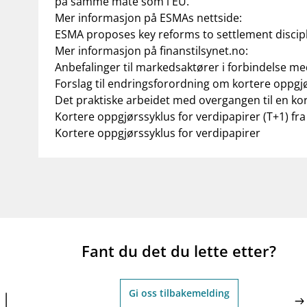
på samme måte som i EU.
Mer informasjon på ESMAs nettside:
ESMA proposes key reforms to settlement discipli
Mer informasjon på finanstilsynet.no:
Anbefalinger til markedsaktører i forbindelse me
Forslag til endringsforordning om kortere oppgj
Det praktiske arbeidet med overgangen til en ko
Kortere oppgjørssyklus for verdipapirer (T+1) fr
Kortere oppgjørssyklus for verdipapirer
Fant du det du lette etter?
Gi oss tilbakemelding