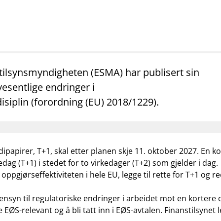
mail_outline
work_outline
dashboard
net
Kontakt oss
Jobb hos oss
Informasj
ilsynsmyndigheten (ESMA) har publisert sin
esentlige endringer i
iplin (forordning (EU) 2018/1229).
ipapirer, T+1, skal etter planen skje 11. oktober 2027. En k
ag (T+1) i stedet for to virkedager (T+2) som gjelder i dag.
ppgjørseffektiviteten i hele EU, legge til rette for T+1 og 
ensyn til regulatoriske endringer i arbeidet mot en kortere 
ØS-relevant og å bli tatt inn i EØS-avtalen. Finanstilsynet l