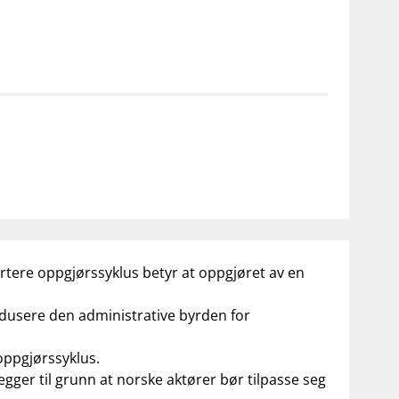
notifications_none
on for investorer
Abonner på nyhetsvarsel
ortere oppgjørssyklus betyr at oppgjøret av en
redusere den administrative byrden for
oppgjørssyklus.
egger til grunn at norske aktører bør tilpasse seg