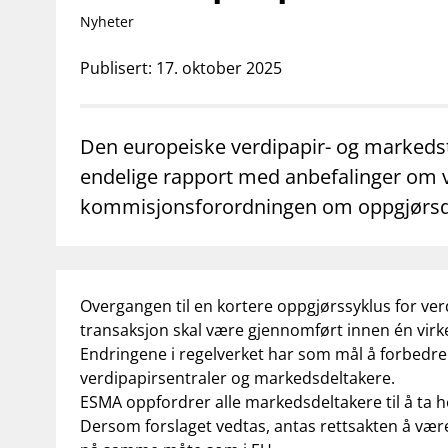
supervisor_account
business
Forbrukerinformasjon
Om Finanstilsy
Nyheter
Publisert: 17. oktober 2025
Den europeiske verdipapir- og markedst
endelige rapport med anbefalinger om v
kommisjonsforordningen om oppgjørsdis
Overgangen til en kortere oppgjørssyklus for verd
transaksjon skal være gjennomført innen én virked
Endringene i regelverket har som mål å forbedre o
verdipapirsentraler og markedsdeltakere.
ESMA oppfordrer alle markedsdeltakere til å ta h
Dersom forslaget vedtas, antas rettsakten å være E