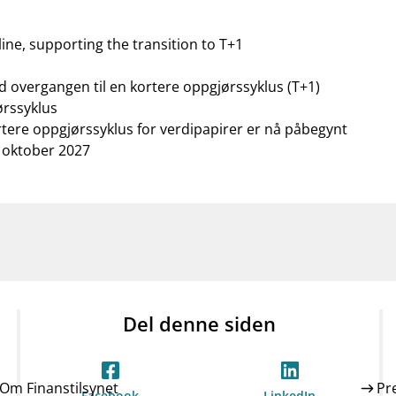
ne, supporting the transition to T+1
d overgangen til en kortere oppgjørssyklus (T+1)
ørssyklus
rtere oppgjørssyklus for verdipapirer er nå påbegynt
a oktober 2027
Del denne siden
Om Finanstilsynet
Pr
Facebook
LinkedIn