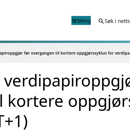
Meny
Søk i nett
search
menu
apiroppgjør før overgangen til kortere oppgjørssyklus for verdipap
Finanstilsynets registr
Virksomhetsregister
veiledninger
Prospekt grensekryssa til No
 verdipapiroppgjø
Shortsalgregisteret (SSR)
Tredjelandsrevisorregister
l kortere oppgjør
porter og vedtak
nar og analysar
og analysar
T+1)