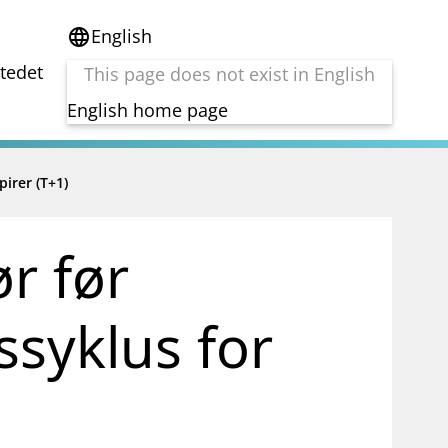
English
language
stedet
This page does not exist in English
English home page
irer (T+1)
e
Tema
Bærekraft
reg
DORA
r før
Folkefinansiering
Kryptoeiendelsloven (MiCA)
Overtakelsestilbud
ssyklus for
Alle tema