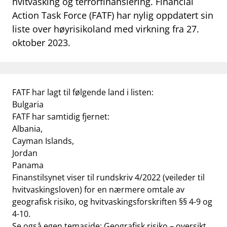
hvitvasking og terrorfinansiering. Financial
work_outline
Action Task Force (FATF) har nylig oppdatert sin
Jobb hos oss
liste over høyrisikoland med virkning fra 27.
dashboard
Informasjon for investorer
oktober 2023.
notifications_none
Abonner på nyhetsvarsel
FATF har lagt til følgende land i listen:
Bulgaria
FATF har samtidig fjernet:
Albania,
Cayman Islands,
Jordan
Panama
Finanstilsynet viser til
rundskriv 4/2022 (veileder til
hvitvaskingsloven)
for en nærmere omtale av
geografisk risiko, og
hvitvaskingsforskriften §§ 4-9 og
4-10
.
Se også egen temaside:
Geografisk risiko – oversikt