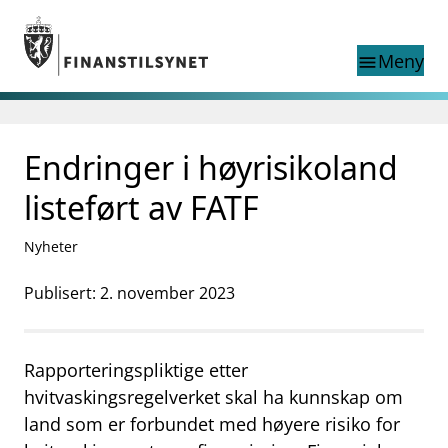
Gå til hovedinnhold
Gå til søkesiden
Meny
menu
Søk i
search
This page does not
Endringer i høyrisikoland
language
exist in English
nettstedet
English
listeført av FATF
English home page
Tilsyn
Nyheter
Aktuelt
Finanstilsynets registre
Publisert: 2. november 2023
Tema
supervisor_account
Forbrukerinformasjon
Rapporteringspliktige etter
business
Om Finanstilsynet
hvitvaskingsregelverket skal ha kunnskap om
land som er forbundet med høyere risiko for
mail_outline
Kontakt oss