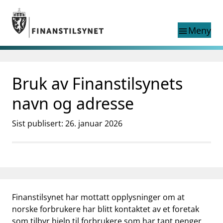
Gå til hovedinnhold
Gå til søkesiden
Meny
menu
Søk i
search
This page does not
Bruk av Finanstilsynets
language
exist in English
nettstedet
English
navn og adresse
English home page
Tilsyn
Sist publisert: 26. januar 2026
Aktuelt
Finanstilsynets registre
Tema
supervisor_account
Forbrukerinformasjon
business
Om Finanstilsynet
Finanstilsynet har mottatt opplysninger om at
norske forbrukere har blitt kontaktet av et foretak
mail_outline
Kontakt oss
som tilbyr hjelp til forbrukere som har tapt penger