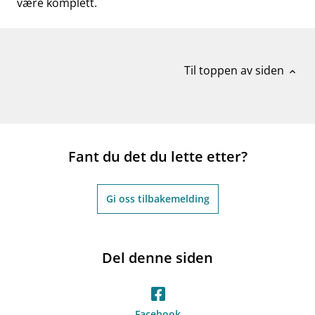
være komplett.
Til toppen av siden
expand_less
Fant du det du lette etter?
Gi oss tilbakemelding
Del denne siden
Facebook