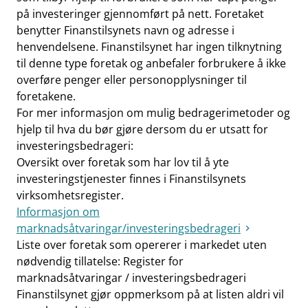
på investeringer gjennomført på nett. Foretaket
work_outline
Jobb hos oss
benytter Finanstilsynets navn og adresse i
henvendelsene. Finanstilsynet har ingen tilknytning
dashboard
Informasjon for investorer
til denne type foretak og anbefaler forbrukere å ikke
notifications_none
Abonner på nyhetsvarsel
overføre penger eller personopplysninger til
foretakene.
For mer informasjon om mulig bedragerimetoder og
hjelp til hva du bør gjøre dersom du er utsatt for
investeringsbedrageri:
Oversikt over foretak som har lov til å yte
investeringstjenester finnes i
Finanstilsynets
virksomhetsregister
.
Informasjon om
marknadsåtvaringar/investeringsbedrageri
Liste over foretak som opererer i markedet uten
nødvendig tillatelse:
Register for
marknadsåtvaringar / investeringsbedrageri
Finanstilsynet gjør oppmerksom på at listen aldri vil