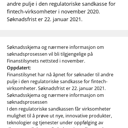
andre pulje i den regulatoriske sandkasse for
work_outline
Jobb hos oss
fintech-virksomheter i november 2020.
Søknadsfrist er 22. januar 2021.
dashboard
Informasjon for investorer
notifications_none
Abonner på nyhetsvarsel
Søknadsskjema og nærmere informasjon om
søknadsprosessen vil bli tilgjengelige på
Finanstilsynets nettsted i november.
Oppdatert:
Finanstilsynet har nå åpnet for søknader til andre
pulje i den regulatoriske sandkasse for fintech-
virksomheter. Søknadsfrist er 22. januar 2021.
Søknadsskjema og nærmere informasjon om
søknadsprosessen
I den regulatoriske sandkassen får virksomheter
mulighet til å prøve ut nye, innovative produkter,
teknologier og tjenester under oppfølging av