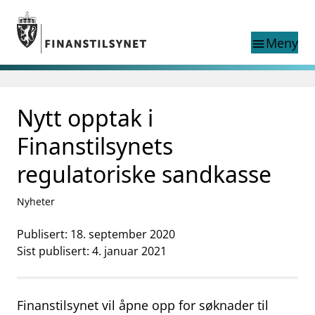
Gå til hovedinnhold
Gå til søkesiden
Meny
menu
Søk i
search
This page does not
Nytt opptak i
language
exist in English
nettstedet
English
Finanstilsynets
English home page
Tilsyn
regulatoriske sandkasse
Aktuelt
Finanstilsynets registre
Nyheter
Tema
Publisert: 18. september 2020
supervisor_account
Forbrukerinformasjon
Sist publisert: 4. januar 2021
business
Om Finanstilsynet
Finanstilsynet vil åpne opp for søknader til
mail_outline
Kontakt oss