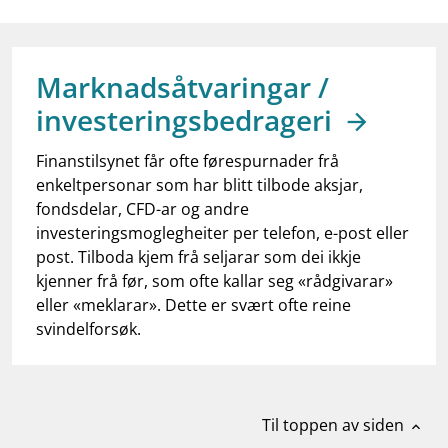
work_outline
Jobb hos oss
dashboard
Informasjon for investorer
Marknadsåtvaringar /
notifications_none
Abonner på nyhetsvarsel
investeringsbedrageri
Finanstilsynet får ofte førespurnader frå
enkeltpersonar som har blitt tilbode aksjar,
fondsdelar, CFD-ar og andre
investeringsmoglegheiter per telefon, e-post eller
post. Tilboda kjem frå seljarar som dei ikkje
kjenner frå før, som ofte kallar seg «rådgivarar»
eller «meklarar». Dette er svært ofte reine
svindelforsøk.
Til toppen av siden
expand_less