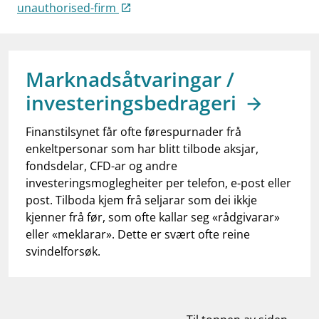
work_outline
unauthorised-firm
Jobb hos oss
dashboard
Informasjon for investorer
notifications_none
Abonner på nyhetsvarsel
Marknadsåtvaringar /
investeringsbedrageri
Finanstilsynet får ofte førespurnader frå
enkeltpersonar som har blitt tilbode aksjar,
fondsdelar, CFD-ar og andre
investeringsmoglegheiter per telefon, e-post eller
post. Tilboda kjem frå seljarar som dei ikkje
kjenner frå før, som ofte kallar seg «rådgivarar»
eller «meklarar». Dette er svært ofte reine
svindelforsøk.