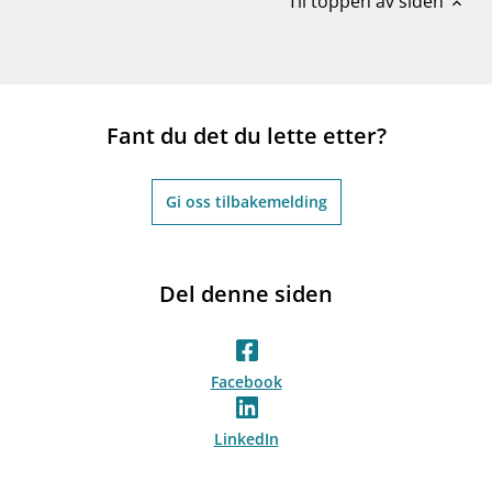
Til toppen av siden
expand_less
Fant du det du lette etter?
Gi oss tilbakemelding
Del denne siden
Facebook
LinkedIn