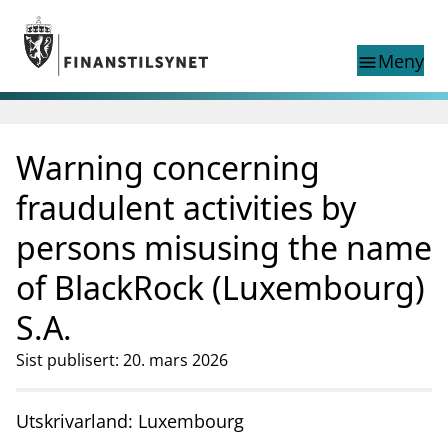
Gå til hovedinnhold
Gå til søkesiden
Meny
menu
Show this page in
Søk i
search
language
Warning concerning
English
nettstedet
English
English home page
fraudulent activities by
Tilsyn
persons misusing the name
Aktuelt
Finanstilsynets registre
of BlackRock (Luxembourg)
Tema
S.A.
supervisor_account
Forbrukerinformasjon
Sist publisert: 20. mars 2026
business
Om Finanstilsynet
mail_outline
Kontakt oss
Utskrivarland: Luxembourg