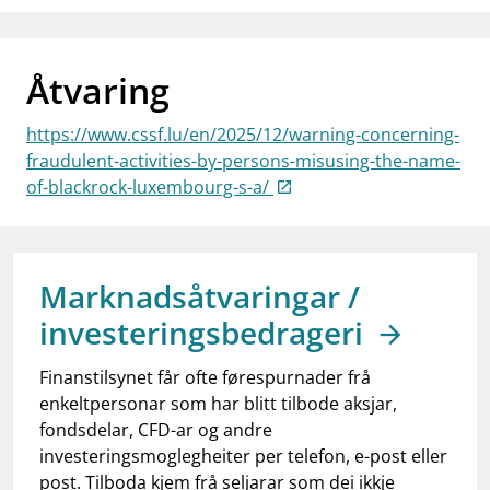
work_outline
Jobb hos oss
dashboard
Informasjon for investorer
Åtvaring
notifications_none
Abonner på nyhetsvarsel
https://www.cssf.lu/en/2025/12/warning-concerning-
fraudulent-activities-by-persons-misusing-the-name-
of-blackrock-luxembourg-s-a/
Marknadsåtvaringar /
investeringsbedrageri
Finanstilsynet får ofte førespurnader frå
enkeltpersonar som har blitt tilbode aksjar,
fondsdelar, CFD-ar og andre
investeringsmoglegheiter per telefon, e-post eller
post. Tilboda kjem frå seljarar som dei ikkje