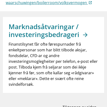
work_outline
waarschuwingen/boilerroom/volksvermogen
Jobb hos oss
dashboard
Informasjon for investorer
notifications_none
Abonner på nyhetsvarsel
Marknadsåtvaringar /
investeringsbedrageri
Finanstilsynet får ofte førespurnader frå
enkeltpersonar som har blitt tilbode aksjar,
fondsdelar, CFD-ar og andre
investeringsmoglegheiter per telefon, e-post eller
post. Tilboda kjem frå seljarar som dei ikkje
kjenner frå før, som ofte kallar seg «rådgivarar»
eller «meklarar». Dette er svært ofte reine
svindelforsøk.