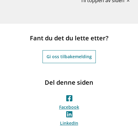
Til toppen av siden
expand_less
Fant du det du lette etter?
Gi oss tilbakemelding
Del denne siden
Facebook
LinkedIn