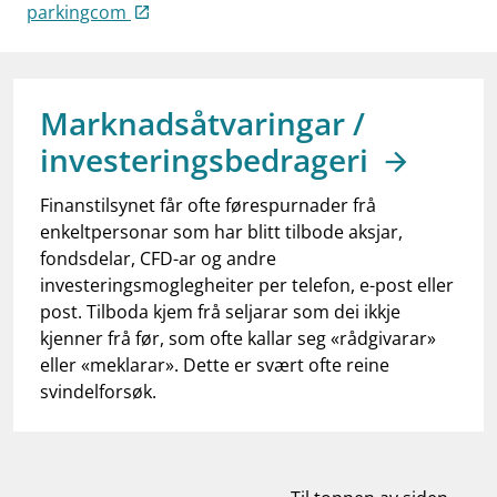
work_outline
parkingcom
Jobb hos oss
dashboard
Informasjon for investorer
notifications_none
Abonner på nyhetsvarsel
Marknadsåtvaringar /
investeringsbedrageri
Finanstilsynet får ofte førespurnader frå
enkeltpersonar som har blitt tilbode aksjar,
fondsdelar, CFD-ar og andre
investeringsmoglegheiter per telefon, e-post eller
post. Tilboda kjem frå seljarar som dei ikkje
kjenner frå før, som ofte kallar seg «rådgivarar»
eller «meklarar». Dette er svært ofte reine
svindelforsøk.