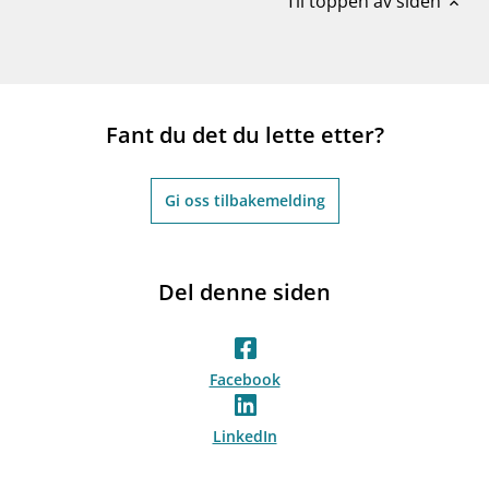
Til toppen av siden
expand_less
Fant du det du lette etter?
Gi oss tilbakemelding
Del denne siden
Facebook
LinkedIn