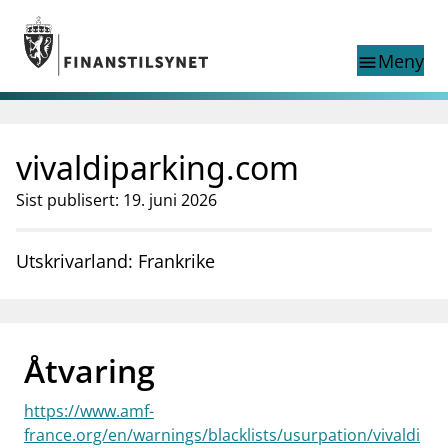
Gå til hovedinnhold
Gå til søkesiden
Meny
menu
Show this page in
Søk i
search
language
vivaldiparking.com
English
nettstedet
English
English home page
Sist publisert: 19. juni 2026
Tilsyn
Aktuelt
Utskrivarland: Frankrike
Finanstilsynets registre
Tema
supervisor_account
Forbrukerinformasjon
Åtvaring
business
Om Finanstilsynet
https://www.amf-
mail_outline
Kontakt oss
france.org/en/warnings/blacklists/usurpation/vivaldi