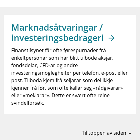
work_outline
Jobb hos oss
dashboard
Informasjon for investorer
Marknadsåtvaringar /
notifications_none
Abonner på nyhetsvarsel
investeringsbedrageri
Finanstilsynet får ofte førespurnader frå
enkeltpersonar som har blitt tilbode aksjar,
fondsdelar, CFD-ar og andre
investeringsmoglegheiter per telefon, e-post eller
post. Tilboda kjem frå seljarar som dei ikkje
kjenner frå før, som ofte kallar seg «rådgivarar»
eller «meklarar». Dette er svært ofte reine
svindelforsøk.
Til toppen av siden
expand_less