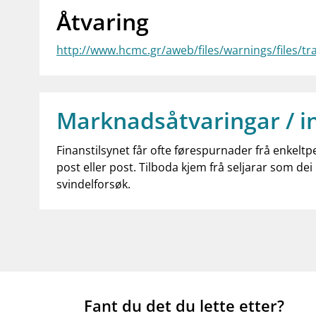
Åtvaring
http://www.hcmc.gr/aweb/files/warnings/files/t
Marknadsåtvaringar / i
Finanstilsynet får ofte førespurnader frå enkeltp
post eller post. Tilboda kjem frå seljarar som dei 
svindelforsøk.
Fant du det du lette etter?