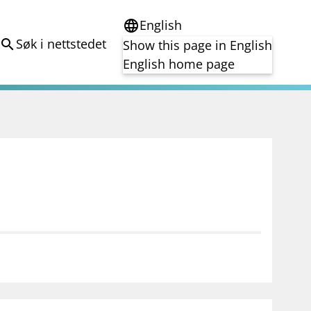
English
language
Søk i nettstedet
search
Show this page in English
English home page
e
Tema
Bærekraft
reg
DORA
Folkefinansiering
Kryptoeiendelsloven (MiCA)
Overtakelsestilbud
Alle tema
notifications_none
on for investorer
Abonner på nyhetsvarsel