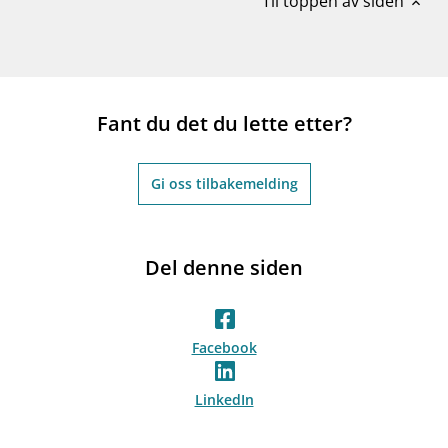
Til toppen av siden
expand_less
Fant du det du lette etter?
Gi oss tilbakemelding
Del denne siden
Facebook
LinkedIn