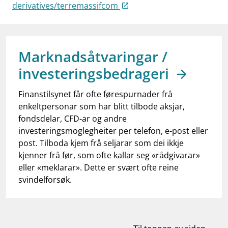
work_outline
derivatives/terremassifcom
Jobb hos oss
dashboard
Informasjon for investorer
notifications_none
Abonner på nyhetsvarsel
Marknadsåtvaringar /
investeringsbedrageri
Finanstilsynet får ofte førespurnader frå
enkeltpersonar som har blitt tilbode aksjar,
fondsdelar, CFD-ar og andre
investeringsmoglegheiter per telefon, e-post eller
post. Tilboda kjem frå seljarar som dei ikkje
kjenner frå før, som ofte kallar seg «rådgivarar»
eller «meklarar». Dette er svært ofte reine
svindelforsøk.