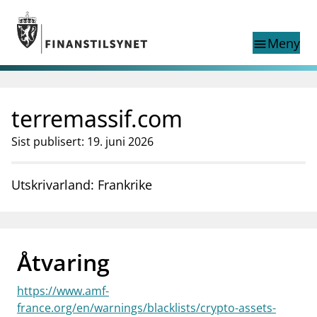
Gå til hovedinnhold
Gå til søkesiden
Meny
menu
Show this page in
Søk i
search
language
terremassif.com
English
nettstedet
English
English home page
Sist publisert: 19. juni 2026
Tilsyn
Aktuelt
Utskrivarland: Frankrike
Finanstilsynets registre
Tema
supervisor_account
Forbrukerinformasjon
Åtvaring
business
Om Finanstilsynet
https://www.amf-
mail_outline
Kontakt oss
france.org/en/warnings/blacklists/crypto-assets-