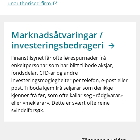
work_outline
unauthorised-firm
Jobb hos oss
dashboard
Informasjon for investorer
notifications_none
Abonner på nyhetsvarsel
Marknadsåtvaringar /
investeringsbedrageri
Finanstilsynet får ofte førespurnader frå
enkeltpersonar som har blitt tilbode aksjar,
fondsdelar, CFD-ar og andre
investeringsmoglegheiter per telefon, e-post eller
post. Tilboda kjem frå seljarar som dei ikkje
kjenner frå før, som ofte kallar seg «rådgivarar»
eller «meklarar». Dette er svært ofte reine
svindelforsøk.