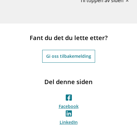
Til toppen av siden
expand_less
Fant du det du lette etter?
Gi oss tilbakemelding
Del denne siden
Facebook
LinkedIn