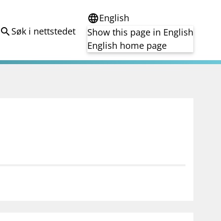
English
language
Søk i nettstedet
search
Show this page in English
English home page
e
Tema
Bærekraft
reg
DORA
Folkefinansiering
Kryptoeiendelsloven (MiCA)
Overtakelsestilbud
Alle tema
notifications_none
on for investorer
Abonner på nyhetsvarsel