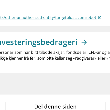
sts/other-unauthorised-entity/targetplusiacomrobot
nvesteringsbedrageri
ersonar som har blitt tilbode aksjar, fondsdelar, CFD-ar og 
ikkje kjenner frå før, som ofte kallar seg «rådgivarar» eller 
Del denne siden