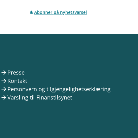
Abonner på nyhetsvarsel
Presse
arrow_forward
Kontakt
arrow_forward
Personvern og tilgjengelighetserklæring
arrow_forward
Varsling til Finanstilsynet
arrow_forward