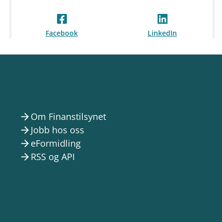
Facebook
LinkedIn
Om Finanstilsynet
arrow_forward
Jobb hos oss
arrow_forward
eFormidling
arrow_forward
RSS og API
arrow_forward