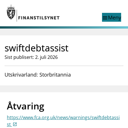
Gå til hovedinnhold
Gå til søkesiden
Meny
menu
Show this page in
Søk i
search
language
swiftdebtassist
English
nettstedet
English
English home page
Sist publisert: 2. juli 2026
Tilsyn
Aktuelt
Utskrivarland: Storbritannia
Finanstilsynets registre
Tema
supervisor_account
Forbrukerinformasjon
Åtvaring
business
Om Finanstilsynet
https://www.fca.org.uk/news/warnings/swiftdebtassi
mail_outline
Kontakt oss
st