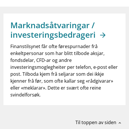
work_outline
Jobb hos oss
dashboard
Informasjon for investorer
Marknadsåtvaringar /
notifications_none
Abonner på nyhetsvarsel
investeringsbedrageri
Finanstilsynet får ofte førespurnader frå
enkeltpersonar som har blitt tilbode aksjar,
fondsdelar, CFD-ar og andre
investeringsmoglegheiter per telefon, e-post eller
post. Tilboda kjem frå seljarar som dei ikkje
kjenner frå før, som ofte kallar seg «rådgivarar»
eller «meklarar». Dette er svært ofte reine
svindelforsøk.
Til toppen av siden
expand_less