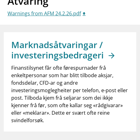
Åtvaring
work_outline
Jobb hos oss
Warnings from AFM 24.2.26.pdf
dashboard
Informasjon for investorer
notifications_none
Abonner på nyhetsvarsel
Marknadsåtvaringar /
investeringsbedrageri
Finanstilsynet får ofte førespurnader frå
enkeltpersonar som har blitt tilbode aksjar,
fondsdelar, CFD-ar og andre
investeringsmoglegheiter per telefon, e-post eller
post. Tilboda kjem frå seljarar som dei ikkje
kjenner frå før, som ofte kallar seg «rådgivarar»
eller «meklarar». Dette er svært ofte reine
svindelforsøk.