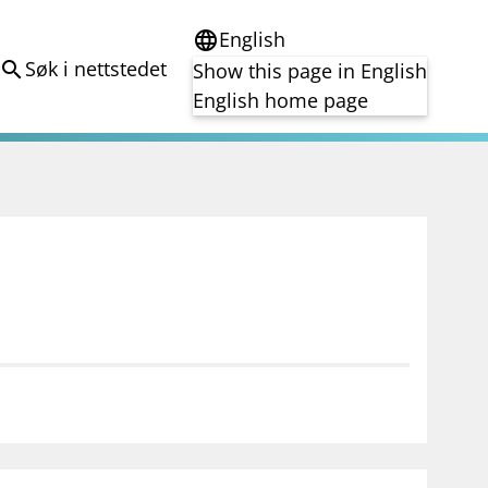
English
language
Søk i nettstedet
search
Show this page in English
English home page
e
Tema
Bærekraft
reg
DORA
Folkefinansiering
Kryptoeiendelsloven (MiCA)
Overtakelsestilbud
Alle tema
notifications_none
on for investorer
Abonner på nyhetsvarsel