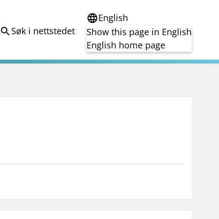
English
language
Søk i nettstedet
search
Show this page in English
English home page
e
Tema
Bærekraft
reg
DORA
Folkefinansiering
Kryptoeiendelsloven (MiCA)
Overtakelsestilbud
Alle tema
notifications_none
on for investorer
Abonner på nyhetsvarsel