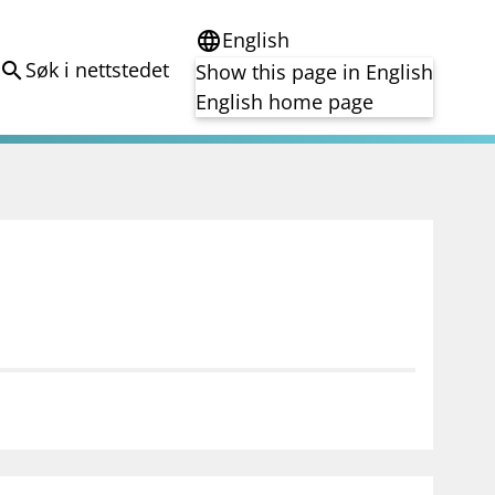
English
language
Søk i nettstedet
search
Show this page in English
English home page
e
Tema
Bærekraft
reg
DORA
Folkefinansiering
Kryptoeiendelsloven (MiCA)
Overtakelsestilbud
Alle tema
notifications_none
on for investorer
Abonner på nyhetsvarsel