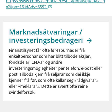
https://www.cnmv.es/portal/resultadobusqueda.asp
work_outline
Jobb hos oss
x?tipo=1&idAdv=5592
dashboard
Informasjon for investorer
notifications_none
Abonner på nyhetsvarsel
Marknadsåtvaringar /
investeringsbedrageri
Finanstilsynet får ofte førespurnader frå
enkeltpersonar som har blitt tilbode aksjar,
fondsdelar, CFD-ar og andre
investeringsmoglegheiter per telefon, e-post eller
post. Tilboda kjem frå seljarar som dei ikkje
kjenner frå før, som ofte kallar seg «rådgivarar»
eller «meklarar». Dette er svært ofte reine
svindelforsøk.