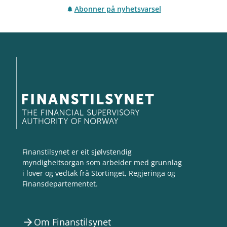
Abonner på nyhetsvarsel
Finanstilsynet er eit sjølvstendig
myndigheitsorgan som arbeider med grunnlag
i lover og vedtak frå Stortinget, Regjeringa og
Finansdepartementet.
Om Finanstilsynet
arrow_forward