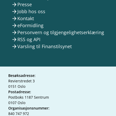
Presse
arrow_forward
Jobb hos oss
arrow_forward
Kontakt
arrow_forward
eFormidling
arrow_forward
Personvern og tilgjengelighetserklæring
arrow_forward
RSS og API
arrow_forward
Varsling til Finanstilsynet
arrow_forward
Besøksadresse:
Revierstredet 3
0151 Oslo
Postadresse:
Postboks 1187 Sentrum
0107 Oslo
Organisasjonsnummer:
840 747 972