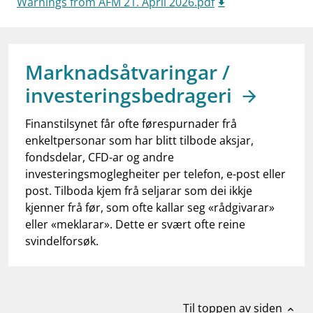
Warnings from AFM 21. April 2026.pdf
work_outline
Jobb hos oss
dashboard
Informasjon for investorer
notifications_none
Marknadsåtvaringar /
Abonner på nyhetsvarsel
investeringsbedrageri
Finanstilsynet får ofte førespurnader frå
enkeltpersonar som har blitt tilbode aksjar,
fondsdelar, CFD-ar og andre
investeringsmoglegheiter per telefon, e-post eller
post. Tilboda kjem frå seljarar som dei ikkje
kjenner frå før, som ofte kallar seg «rådgivarar»
eller «meklarar». Dette er svært ofte reine
svindelforsøk.
Til toppen av siden
expand_less