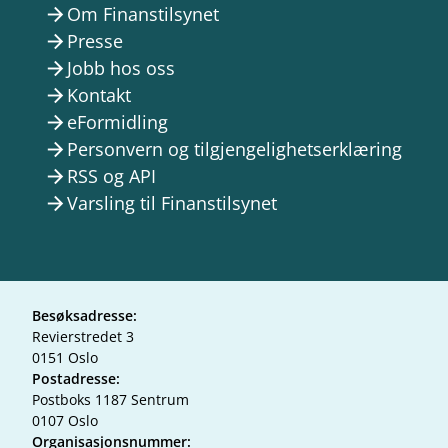
Om Finanstilsynet
arrow_forward
Presse
arrow_forward
Jobb hos oss
arrow_forward
Kontakt
arrow_forward
eFormidling
arrow_forward
Personvern og tilgjengelighetserklæring
arrow_forward
RSS og API
arrow_forward
Varsling til Finanstilsynet
arrow_forward
Besøksadresse:
Revierstredet 3
0151 Oslo
Postadresse:
Postboks 1187 Sentrum
0107 Oslo
Organisasjonsnummer: