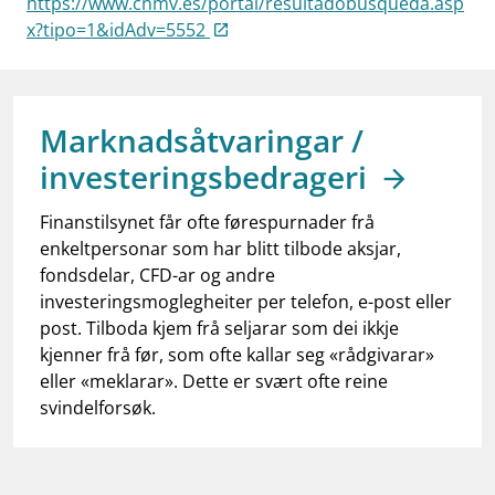
https://www.cnmv.es/portal/resultadobusqueda.asp
work_outline
Jobb hos oss
x?tipo=1&idAdv=5552
dashboard
Informasjon for investorer
notifications_none
Abonner på nyhetsvarsel
Marknadsåtvaringar /
investeringsbedrageri
Finanstilsynet får ofte førespurnader frå
enkeltpersonar som har blitt tilbode aksjar,
fondsdelar, CFD-ar og andre
investeringsmoglegheiter per telefon, e-post eller
post. Tilboda kjem frå seljarar som dei ikkje
kjenner frå før, som ofte kallar seg «rådgivarar»
eller «meklarar». Dette er svært ofte reine
svindelforsøk.