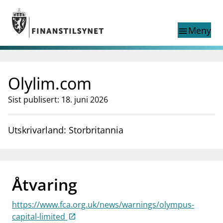
Gå til hovedinnhold
Gå til søkesiden
Meny
menu
Show this page in
Søk i
search
language
Olylim.com
English
nettstedet
English
English home page
Sist publisert: 18. juni 2026
Tilsyn
Aktuelt
Utskrivarland: Storbritannia
Finanstilsynets registre
Tema
supervisor_account
Forbrukerinformasjon
Åtvaring
business
Om Finanstilsynet
https://www.fca.org.uk/news/warnings/olympus-
mail_outline
Kontakt oss
capital-limited