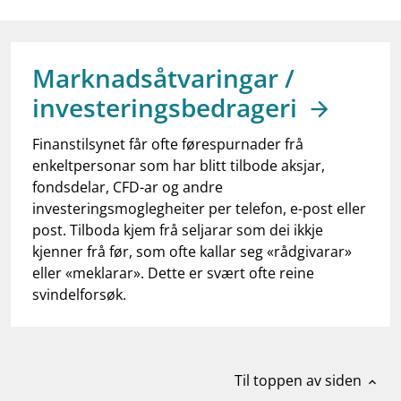
work_outline
Jobb hos oss
dashboard
Informasjon for investorer
Marknadsåtvaringar /
notifications_none
Abonner på nyhetsvarsel
investeringsbedrageri
Finanstilsynet får ofte førespurnader frå
enkeltpersonar som har blitt tilbode aksjar,
fondsdelar, CFD-ar og andre
investeringsmoglegheiter per telefon, e-post eller
post. Tilboda kjem frå seljarar som dei ikkje
kjenner frå før, som ofte kallar seg «rådgivarar»
eller «meklarar». Dette er svært ofte reine
svindelforsøk.
Til toppen av siden
expand_less