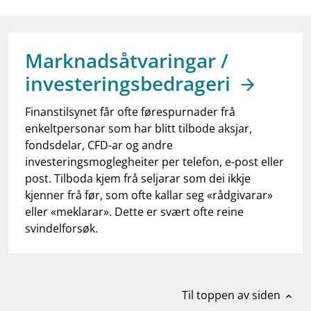
work_outline
Jobb hos oss
dashboard
Informasjon for investorer
Marknadsåtvaringar /
notifications_none
Abonner på nyhetsvarsel
investeringsbedrageri
Finanstilsynet får ofte førespurnader frå
enkeltpersonar som har blitt tilbode aksjar,
fondsdelar, CFD-ar og andre
investeringsmoglegheiter per telefon, e-post eller
post. Tilboda kjem frå seljarar som dei ikkje
kjenner frå før, som ofte kallar seg «rådgivarar»
eller «meklarar». Dette er svært ofte reine
svindelforsøk.
Til toppen av siden
expand_less