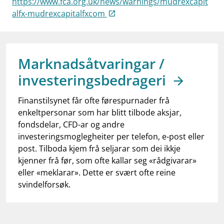
https://www.fca.org.uk/news/warnings/mudrexcapit
work_outline
Jobb hos oss
alfx-mudrexcapitalfxcom
dashboard
Informasjon for investorer
notifications_none
Abonner på nyhetsvarsel
Marknadsåtvaringar /
investeringsbedrageri
Finanstilsynet får ofte førespurnader frå
enkeltpersonar som har blitt tilbode aksjar,
fondsdelar, CFD-ar og andre
investeringsmoglegheiter per telefon, e-post eller
post. Tilboda kjem frå seljarar som dei ikkje
kjenner frå før, som ofte kallar seg «rådgivarar»
eller «meklarar». Dette er svært ofte reine
svindelforsøk.