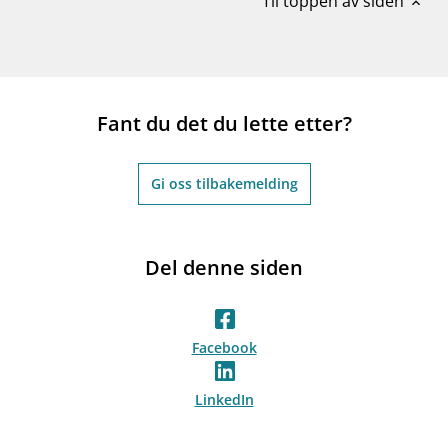
Til toppen av siden
expand_less
Fant du det du lette etter?
Gi oss tilbakemelding
Del denne siden
Facebook
LinkedIn