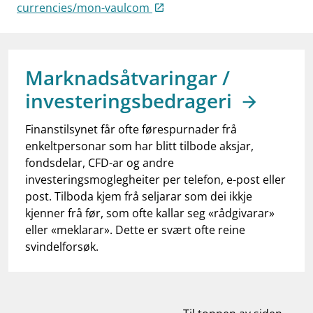
work_outline
currencies/mon-vaulcom
Jobb hos oss
dashboard
Informasjon for investorer
notifications_none
Abonner på nyhetsvarsel
Marknadsåtvaringar /
investeringsbedrageri
Finanstilsynet får ofte førespurnader frå
enkeltpersonar som har blitt tilbode aksjar,
fondsdelar, CFD-ar og andre
investeringsmoglegheiter per telefon, e-post eller
post. Tilboda kjem frå seljarar som dei ikkje
kjenner frå før, som ofte kallar seg «rådgivarar»
eller «meklarar». Dette er svært ofte reine
svindelforsøk.