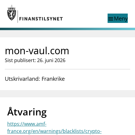
Gå til hovedinnhold
Gå til søkesiden
Meny
menu
Show this page in
Søk i
search
language
mon-vaul.com
English
nettstedet
English
English home page
Sist publisert: 26. juni 2026
Tilsyn
Aktuelt
Utskrivarland: Frankrike
Finanstilsynets registre
Tema
supervisor_account
Forbrukerinformasjon
Åtvaring
business
Om Finanstilsynet
https://www.amf-
mail_outline
Kontakt oss
france.org/en/warnings/blacklists/crypto-