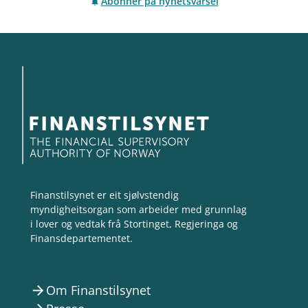
Abonner på nyhetsvarsel
Finanstilsynet er eit sjølvstendig
myndigheitsorgan som arbeider med grunnlag
i lover og vedtak frå Stortinget, Regjeringa og
Finansdepartementet.
Om Finanstilsynet
arrow_forward