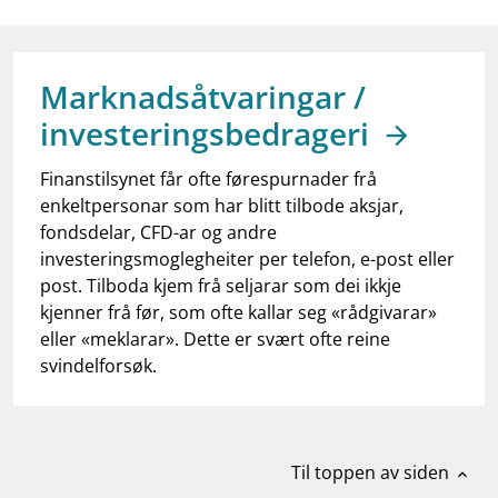
work_outline
Jobb hos oss
dashboard
Informasjon for investorer
Marknadsåtvaringar /
notifications_none
Abonner på nyhetsvarsel
investeringsbedrageri
Finanstilsynet får ofte førespurnader frå
enkeltpersonar som har blitt tilbode aksjar,
fondsdelar, CFD-ar og andre
investeringsmoglegheiter per telefon, e-post eller
post. Tilboda kjem frå seljarar som dei ikkje
kjenner frå før, som ofte kallar seg «rådgivarar»
eller «meklarar». Dette er svært ofte reine
svindelforsøk.
Til toppen av siden
expand_less