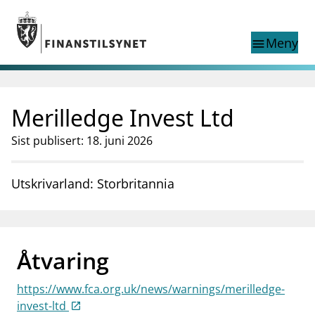
Gå til hovedinnhold
Gå til søkesiden
Meny
menu
Show this page in
Søk i
search
language
Merilledge Invest Ltd
English
nettstedet
English
English home page
Sist publisert: 18. juni 2026
Tilsyn
Aktuelt
Utskrivarland: Storbritannia
Finanstilsynets registre
Tema
supervisor_account
Forbrukerinformasjon
Åtvaring
business
Om Finanstilsynet
https://www.fca.org.uk/news/warnings/merilledge-
mail_outline
Kontakt oss
invest-ltd