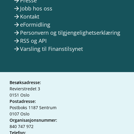
Presse
arrow_forward
Jobb hos oss
arrow_forward
Kontakt
arrow_forward
eFormidling
arrow_forward
Personvern og tilgjengelighetserklæring
arrow_forward
RSS og API
arrow_forward
Varsling til Finanstilsynet
arrow_forward
Besøksadresse:
Revierstredet 3
0151 Oslo
Postadresse:
Postboks 1187 Sentrum
0107 Oslo
Organisasjonsnummer:
840 747 972
Telefon: