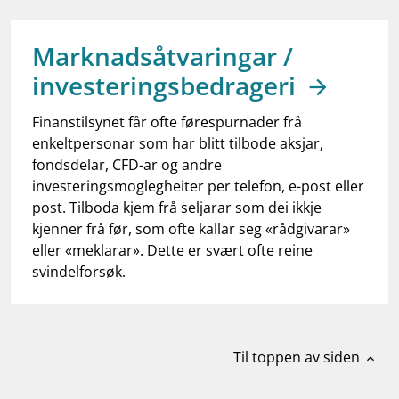
work_outline
Jobb hos oss
dashboard
Informasjon for investorer
Marknadsåtvaringar /
investeringsbedrageri
notifications_none
Abonner på nyhetsvarsel
Finanstilsynet får ofte førespurnader frå
enkeltpersonar som har blitt tilbode aksjar,
fondsdelar, CFD-ar og andre
investeringsmoglegheiter per telefon, e-post eller
post. Tilboda kjem frå seljarar som dei ikkje
kjenner frå før, som ofte kallar seg «rådgivarar»
eller «meklarar». Dette er svært ofte reine
svindelforsøk.
Til toppen av siden
expand_less