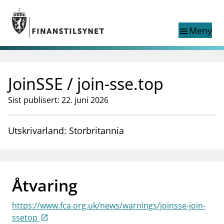
Gå til hovedinnhold
Gå til søkesiden
Meny
menu
Show this page in
Søk i
search
language
JoinSSE / join-sse.top
English
nettstedet
English
English home page
Sist publisert: 22. juni 2026
Tilsyn
Aktuelt
Utskrivarland: Storbritannia
Finanstilsynets registre
Tema
supervisor_account
Forbrukerinformasjon
Åtvaring
business
Om Finanstilsynet
https://www.fca.org.uk/news/warnings/joinsse-join-
mail_outline
Kontakt oss
ssetop