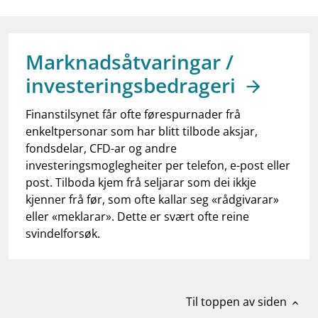
work_outline
Jobb hos oss
dashboard
Informasjon for investorer
Marknadsåtvaringar /
notifications_none
Abonner på nyhetsvarsel
investeringsbedrageri
Finanstilsynet får ofte førespurnader frå
enkeltpersonar som har blitt tilbode aksjar,
fondsdelar, CFD-ar og andre
investeringsmoglegheiter per telefon, e-post eller
post. Tilboda kjem frå seljarar som dei ikkje
kjenner frå før, som ofte kallar seg «rådgivarar»
eller «meklarar». Dette er svært ofte reine
svindelforsøk.
Til toppen av siden
expand_less