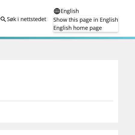
English
language
Søk i nettstedet
search
Show this page in English
English home page
e
Tema
Bærekraft
reg
DORA
Folkefinansiering
Kryptoeiendelsloven (MiCA)
Overtakelsestilbud
Alle tema
notifications_none
on for investorer
Abonner på nyhetsvarsel