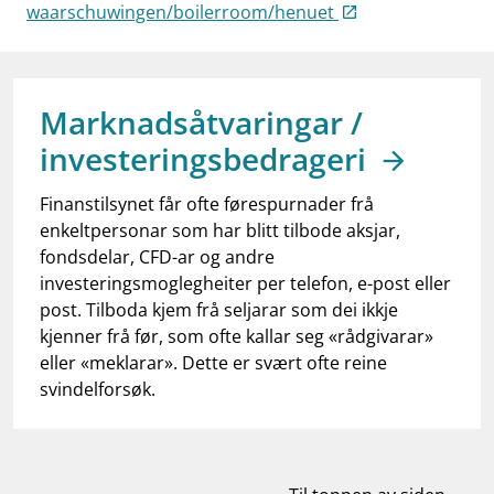
work_outline
waarschuwingen/boilerroom/henuet
Jobb hos oss
dashboard
Informasjon for investorer
notifications_none
Abonner på nyhetsvarsel
Marknadsåtvaringar /
investeringsbedrageri
Finanstilsynet får ofte førespurnader frå
enkeltpersonar som har blitt tilbode aksjar,
fondsdelar, CFD-ar og andre
investeringsmoglegheiter per telefon, e-post eller
post. Tilboda kjem frå seljarar som dei ikkje
kjenner frå før, som ofte kallar seg «rådgivarar»
eller «meklarar». Dette er svært ofte reine
svindelforsøk.