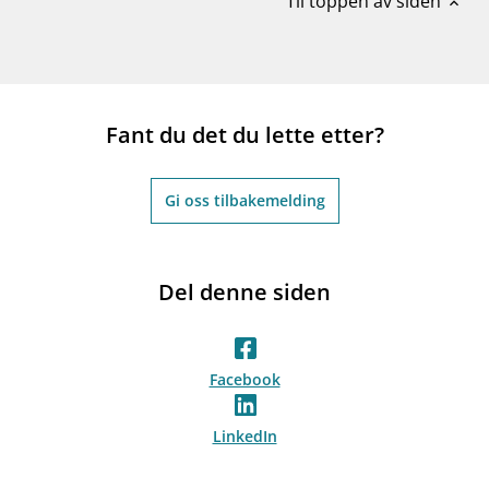
Til toppen av siden
expand_less
Fant du det du lette etter?
Gi oss tilbakemelding
Del denne siden
Facebook
LinkedIn