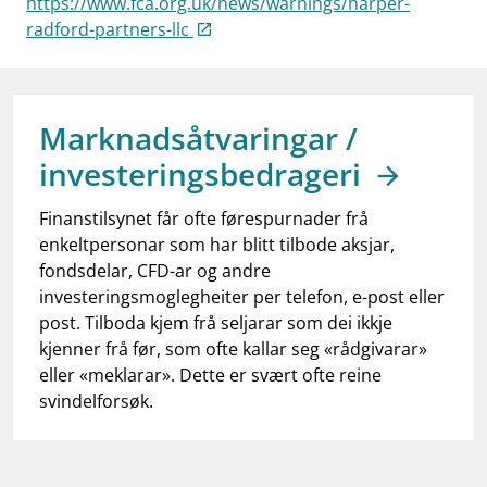
https://www.fca.org.uk/news/warnings/harper-
work_outline
Jobb hos oss
radford-partners-llc
dashboard
Informasjon for investorer
notifications_none
Abonner på nyhetsvarsel
Marknadsåtvaringar /
investeringsbedrageri
Finanstilsynet får ofte førespurnader frå
enkeltpersonar som har blitt tilbode aksjar,
fondsdelar, CFD-ar og andre
investeringsmoglegheiter per telefon, e-post eller
post. Tilboda kjem frå seljarar som dei ikkje
kjenner frå før, som ofte kallar seg «rådgivarar»
eller «meklarar». Dette er svært ofte reine
svindelforsøk.