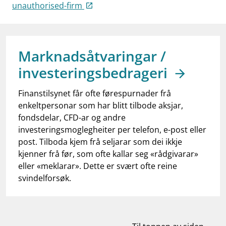
work_outline
unauthorised-firm
Jobb hos oss
dashboard
Informasjon for investorer
notifications_none
Abonner på nyhetsvarsel
Marknadsåtvaringar /
investeringsbedrageri
Finanstilsynet får ofte førespurnader frå
enkeltpersonar som har blitt tilbode aksjar,
fondsdelar, CFD-ar og andre
investeringsmoglegheiter per telefon, e-post eller
post. Tilboda kjem frå seljarar som dei ikkje
kjenner frå før, som ofte kallar seg «rådgivarar»
eller «meklarar». Dette er svært ofte reine
svindelforsøk.