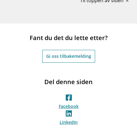
Til toppen av siden
expand_less
Fant du det du lette etter?
Gi oss tilbakemelding
Del denne siden
Facebook
LinkedIn