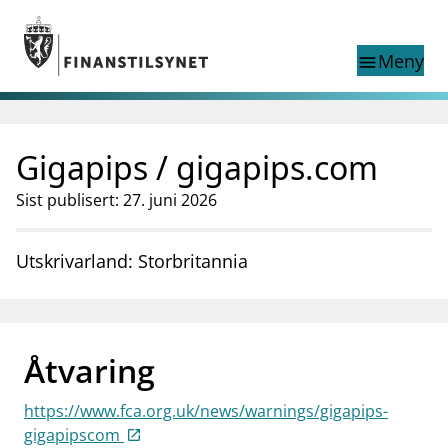
Gå til hovedinnhold
Gå til søkesiden
Meny
menu
Show this page in
Søk i
search
language
Gigapips / gigapips.com
English
nettstedet
English
English home page
Sist publisert: 27. juni 2026
Tilsyn
Aktuelt
Utskrivarland: Storbritannia
Finanstilsynets registre
Tema
supervisor_account
Forbrukerinformasjon
Åtvaring
business
Om Finanstilsynet
https://www.fca.org.uk/news/warnings/gigapips-
mail_outline
Kontakt oss
gigapipscom