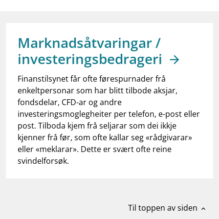
work_outline
Jobb hos oss
dashboard
Informasjon for investorer
Marknadsåtvaringar /
notifications_none
Abonner på nyhetsvarsel
investeringsbedrageri
Finanstilsynet får ofte førespurnader frå
enkeltpersonar som har blitt tilbode aksjar,
fondsdelar, CFD-ar og andre
investeringsmoglegheiter per telefon, e-post eller
post. Tilboda kjem frå seljarar som dei ikkje
kjenner frå før, som ofte kallar seg «rådgivarar»
eller «meklarar». Dette er svært ofte reine
svindelforsøk.
Til toppen av siden
expand_less