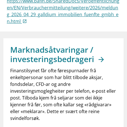
https://www.bafin.de/SharedDocs/Veroeffentlichung
work_outline
Jobb hos oss
en/EN/Verbrauchermitteilung/weitere/2026/meldun
g_2026_04_29_galldium_immobilien_fuenfte_gmbh_e
dashboard
Informasjon for investorer
n.html
notifications_none
Abonner på nyhetsvarsel
Marknadsåtvaringar /
investeringsbedrageri
Finanstilsynet får ofte førespurnader frå
enkeltpersonar som har blitt tilbode aksjar,
fondsdelar, CFD-ar og andre
investeringsmoglegheiter per telefon, e-post eller
post. Tilboda kjem frå seljarar som dei ikkje
kjenner frå før, som ofte kallar seg «rådgivarar»
eller «meklarar». Dette er svært ofte reine
svindelforsøk.