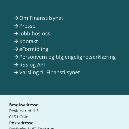
Om Finanstilsynet
arrow_forward
Presse
arrow_forward
Jobb hos oss
arrow_forward
Kontakt
arrow_forward
eFormidling
arrow_forward
Personvern og tilgjengelighetserklæring
arrow_forward
RSS og API
arrow_forward
Varsling til Finanstilsynet
arrow_forward
Besøksadresse:
Revierstredet 3
0151 Oslo
Postadresse:
Postboks 1187 Sentrum