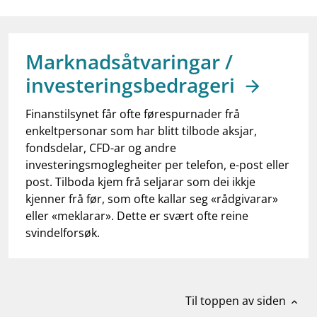
work_outline
Jobb hos oss
dashboard
Informasjon for investorer
Marknadsåtvaringar /
notifications_none
Abonner på nyhetsvarsel
investeringsbedrageri
Finanstilsynet får ofte førespurnader frå
enkeltpersonar som har blitt tilbode aksjar,
fondsdelar, CFD-ar og andre
investeringsmoglegheiter per telefon, e-post eller
post. Tilboda kjem frå seljarar som dei ikkje
kjenner frå før, som ofte kallar seg «rådgivarar»
eller «meklarar». Dette er svært ofte reine
svindelforsøk.
Til toppen av siden
expand_less