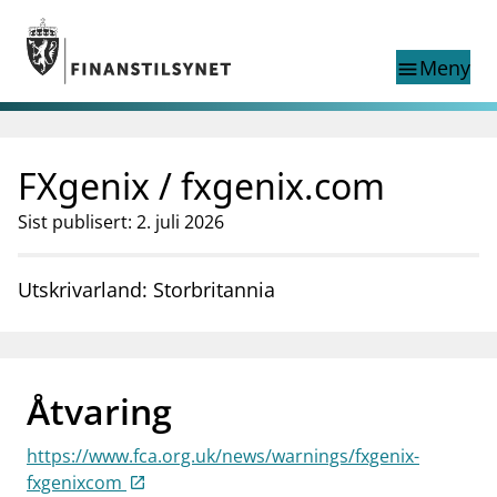
Gå til hovedinnhold
Gå til søkesiden
Meny
menu
Show this page in
Søk i
search
language
FXgenix / fxgenix.com
English
nettstedet
English
English home page
Sist publisert: 2. juli 2026
Tilsyn
Aktuelt
Utskrivarland: Storbritannia
Finanstilsynets registre
Tema
supervisor_account
Forbrukerinformasjon
Åtvaring
business
Om Finanstilsynet
https://www.fca.org.uk/news/warnings/fxgenix-
mail_outline
Kontakt oss
fxgenixcom