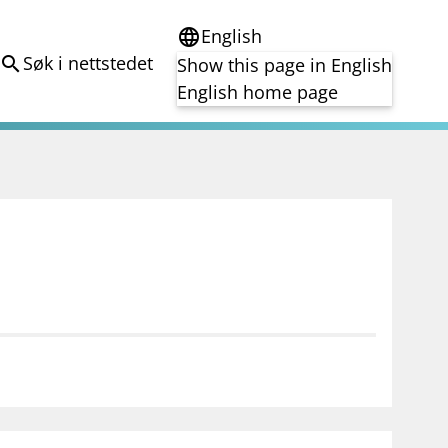
English
language
Søk i nettstedet
search
Show this page in English
English home page
e
Tema
Bærekraft
reg
DORA
Folkefinansiering
Kryptoeiendelsloven (MiCA)
Overtakelsestilbud
Alle tema
notifications_none
on for investorer
Abonner på nyhetsvarsel