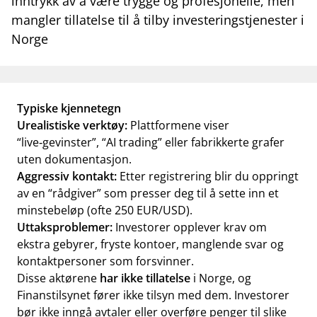
inntrykk av å være trygge og profesjonelle, men
work_outline
Jobb hos oss
mangler tillatelse til å tilby investeringstjenester i
dashboard
Norge
Informasjon for investorer
notifications_none
Abonner på nyhetsvarsel
Typiske kjennetegn
Urealistiske verktøy:
Plattformene viser
“live‑gevinster”, “AI trading” eller fabrikkerte grafer
uten dokumentasjon.
Aggressiv kontakt:
Etter registrering blir du oppringt
av en “rådgiver” som presser deg til å sette inn et
minstebeløp (ofte 250 EUR/USD).
Uttaksproblemer:
Investorer opplever krav om
ekstra gebyrer, fryste kontoer, manglende svar og
kontaktpersoner som forsvinner.
Disse aktørene
har ikke tillatelse
i Norge, og
Finanstilsynet fører ikke tilsyn med dem. Investorer
bør ikke inngå avtaler eller overføre penger til slike