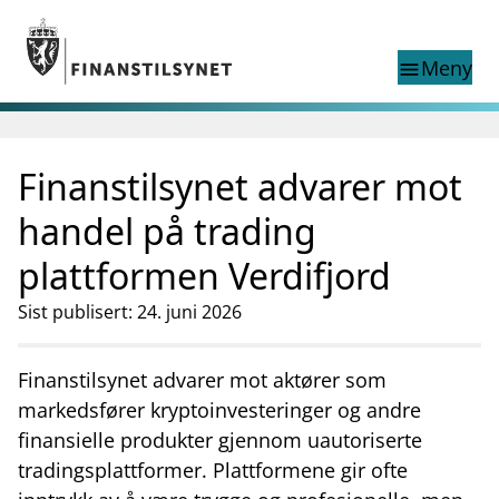
Gå til hovedinnhold
Gå til søkesiden
Meny
menu
Show this page in
Søk i
search
language
Finanstilsynet advarer mot
English
nettstedet
English
English home page
handel på trading
Tilsyn
plattformen Verdifjord
Aktuelt
Finanstilsynets registre
Sist publisert: 24. juni 2026
Tema
supervisor_account
Forbrukerinformasjon
Finanstilsynet advarer mot aktører som
markedsfører kryptoinvesteringer og andre
business
Om Finanstilsynet
finansielle produkter gjennom uautoriserte
mail_outline
Kontakt oss
tradingsplattformer. Plattformene gir ofte