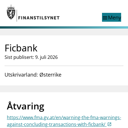
Gå til hovedinnhold
Gå til søkesiden
Meny
menu
Show this page in
Søk i
search
language
Ficbank
English
nettstedet
English
English home page
Sist publisert: 9. juli 2026
Tilsyn
Aktuelt
Utskrivarland: Østerrike
Finanstilsynets registre
Tema
supervisor_account
Forbrukerinformasjon
Åtvaring
business
Om Finanstilsynet
https://www.fma.gv.at/en/warning-the-fma-warnings-
mail_outline
Kontakt oss
against-concluding-transactions-with-ficbank/