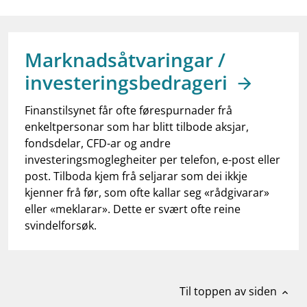
work_outline
Jobb hos oss
dashboard
Informasjon for investorer
Marknadsåtvaringar /
notifications_none
Abonner på nyhetsvarsel
investeringsbedrageri
Finanstilsynet får ofte førespurnader frå
enkeltpersonar som har blitt tilbode aksjar,
fondsdelar, CFD-ar og andre
investeringsmoglegheiter per telefon, e-post eller
post. Tilboda kjem frå seljarar som dei ikkje
kjenner frå før, som ofte kallar seg «rådgivarar»
eller «meklarar». Dette er svært ofte reine
svindelforsøk.
Til toppen av siden
expand_less