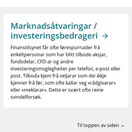
work_outline
Jobb hos oss
dashboard
Informasjon for investorer
Marknadsåtvaringar /
notifications_none
Abonner på nyhetsvarsel
investeringsbedrageri
Finanstilsynet får ofte førespurnader frå
enkeltpersonar som har blitt tilbode aksjar,
fondsdelar, CFD-ar og andre
investeringsmoglegheiter per telefon, e-post eller
post. Tilboda kjem frå seljarar som dei ikkje
kjenner frå før, som ofte kallar seg «rådgivarar»
eller «meklarar». Dette er svært ofte reine
svindelforsøk.
Til toppen av siden
expand_less