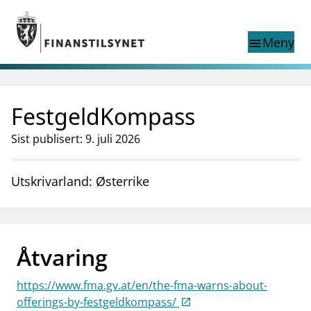
Gå til hovedinnhold
Gå til søkesiden
Meny
menu
Show this page in
Søk i
search
language
FestgeldKompass
English
nettstedet
English
English home page
Sist publisert: 9. juli 2026
Tilsyn
Aktuelt
Utskrivarland: Østerrike
Finanstilsynets registre
Tema
supervisor_account
Forbrukerinformasjon
Åtvaring
business
Om Finanstilsynet
https://www.fma.gv.at/en/the-fma-warns-about-
mail_outline
Kontakt oss
offerings-by-festgeldkompass/