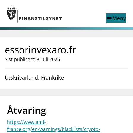
Gå til hovedinnhold
Gå til søkesiden
Meny
menu
Show this page in
Søk i
search
language
essorinvexaro.fr
English
nettstedet
English
English home page
Sist publisert: 8. juli 2026
Tilsyn
Aktuelt
Utskrivarland: Frankrike
Finanstilsynets registre
Tema
supervisor_account
Forbrukerinformasjon
Åtvaring
business
Om Finanstilsynet
https://www.amf-
mail_outline
Kontakt oss
france.org/en/warnings/blacklists/crypto-