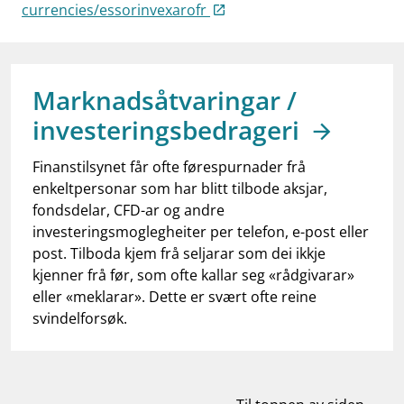
work_outline
currencies/essorinvexarofr
Jobb hos oss
dashboard
Informasjon for investorer
notifications_none
Abonner på nyhetsvarsel
Marknadsåtvaringar /
investeringsbedrageri
Finanstilsynet får ofte førespurnader frå
enkeltpersonar som har blitt tilbode aksjar,
fondsdelar, CFD-ar og andre
investeringsmoglegheiter per telefon, e-post eller
post. Tilboda kjem frå seljarar som dei ikkje
kjenner frå før, som ofte kallar seg «rådgivarar»
eller «meklarar». Dette er svært ofte reine
svindelforsøk.