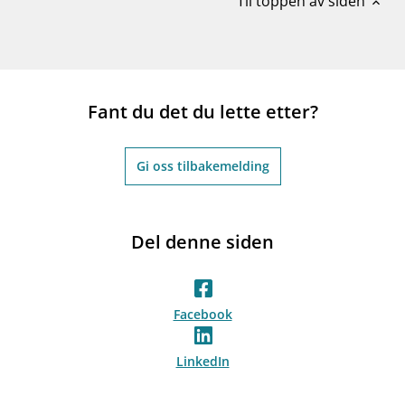
Til toppen av siden
expand_less
Fant du det du lette etter?
Gi oss tilbakemelding
Del denne siden
Facebook
LinkedIn