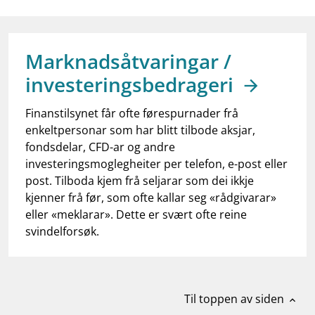
work_outline
Jobb hos oss
dashboard
Informasjon for investorer
Marknadsåtvaringar /
notifications_none
Abonner på nyhetsvarsel
investeringsbedrageri
Finanstilsynet får ofte førespurnader frå
enkeltpersonar som har blitt tilbode aksjar,
fondsdelar, CFD-ar og andre
investeringsmoglegheiter per telefon, e-post eller
post. Tilboda kjem frå seljarar som dei ikkje
kjenner frå før, som ofte kallar seg «rådgivarar»
eller «meklarar». Dette er svært ofte reine
svindelforsøk.
Til toppen av siden
expand_less