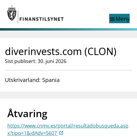
Gå til hovedinnhold
Gå til søkesiden
Meny
menu
Show this page in
Søk i
search
language
diverinvests.com (CLON)
English
nettstedet
English
English home page
Sist publisert: 30. juni 2026
Tilsyn
Aktuelt
Utskrivarland: Spania
Finanstilsynets registre
Tema
supervisor_account
Forbrukerinformasjon
Åtvaring
business
Om Finanstilsynet
https://www.cnmv.es/portal/resultadobusqueda.asp
mail_outline
Kontakt oss
x?tipo=1&idAdv=5607