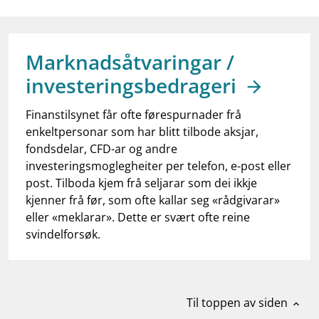
work_outline
Jobb hos oss
dashboard
Informasjon for investorer
Marknadsåtvaringar /
notifications_none
Abonner på nyhetsvarsel
investeringsbedrageri
Finanstilsynet får ofte førespurnader frå
enkeltpersonar som har blitt tilbode aksjar,
fondsdelar, CFD-ar og andre
investeringsmoglegheiter per telefon, e-post eller
post. Tilboda kjem frå seljarar som dei ikkje
kjenner frå før, som ofte kallar seg «rådgivarar»
eller «meklarar». Dette er svært ofte reine
svindelforsøk.
Til toppen av siden
expand_less